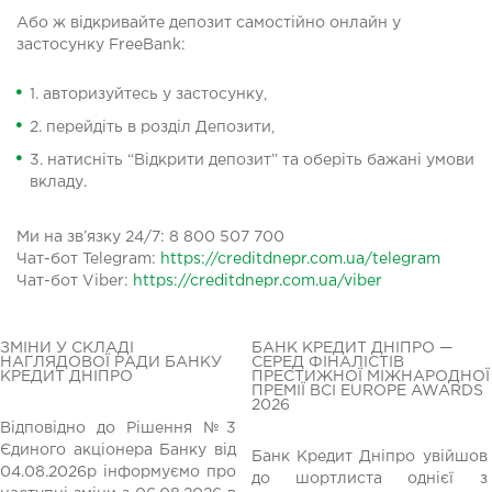
Або ж відкривайте депозит самостійно онлайн у
застосунку FreeBank:
1. авторизуйтесь у застосунку,
2. перейдіть в розділ Депозити,
3. натисніть “Відкрити депозит” та оберіть бажані умови
вкладу.
Ми на зв’язку 24/7: 8 800 507 700
Чат-бот Telegram:
https://creditdnepr.com.ua/telegram
Чaт-бот Viber:
https://creditdnepr.com.ua/viber
ЗМІНИ У СКЛАДІ
БАНК КРЕДИТ ДНІПРО —
НАГЛЯДОВОЇ РАДИ БАНКУ
СЕРЕД ФІНАЛІСТІВ
КРЕДИТ ДНІПРО
ПРЕСТИЖНОЇ МІЖНАРОДНОЇ
ПРЕМІЇ BCI EUROPE AWARDS
2026
Відповідно до Рішення №3
Єдиного акціонера Банку від
Банк Кредит Дніпро увійшов
04.08.2026р інформуємо про
до шортлиста однієї з
редній