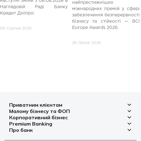
наступні зміни з 06.08.2026 в
найпрестижніших
Наглядовій Раді Банку
міжнародних премій у сфері
Кредит Дніпро:
забезпечення безперервності
бізнесу та стійкості — BCI
Europe Awards 2026.
06 Серпня 2026
28 Липня 2026
Приватним клієнтам
Малому бізнесу та ФОП
Депозити
Корпоративний бізнес
Рахунок для бізнесу
Кредити
Premium Banking
Рахунки і платежі
Фінансування
Про банк
Платіжні картки
Депозити
Депозити
Депозити
Відділення та банкомати
Платежі
Платіжні картки