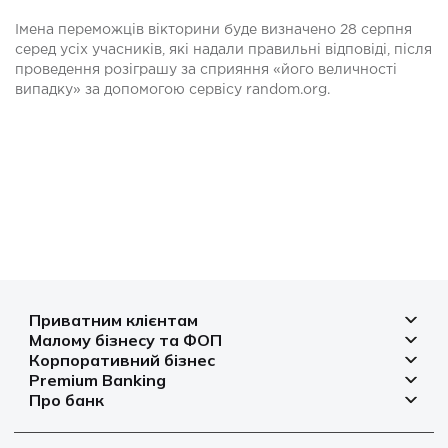
Імена переможців вікторини буде визначено 28 серпня
серед усіх учасників, які надали правильні відповіді, після
проведення розіграшу за сприяння «його величності
випадку» за допомогою сервісу random.org.
Приватним клієнтам
Малому бізнесу та ФОП
Депозити
Корпоративний бізнес
Рахунок для бізнесу
Кредити
Premium Banking
Рахунки і платежі
Фінансування
Про банк
Платіжні картки
Депозити
Депозити
Депозити
Відділення та банкомати
Платежі
Платіжні картки
Фінансування