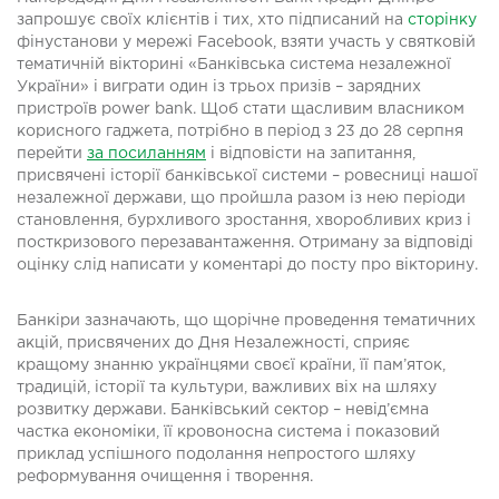
запрошує своїх клієнтів і тих, хто підписаний на
сторінку
фінустанови у мережі Facebook, взяти участь у святковій
тематичній вікторині «Банківська система незалежної
України» і виграти один із трьох призів – зарядних
пристроїв power bank. Щоб стати щасливим власником
корисного гаджета, потрібно в період з 23 до 28 серпня
перейти
за посиланням
і відповісти на запитання,
присвячені історії банківської системи – ровесниці нашої
незалежної держави, що пройшла разом із нею періоди
становлення, бурхливого зростання, хворобливих криз і
посткризового перезавантаження. Отриману за відповіді
оцінку слід написати у коментарі до посту про вікторину.
Банкіри зазначають, що щорічне проведення тематичних
акцій, присвячених до Дня Незалежності, сприяє
кращому знанню українцями своєї країни, її пам’яток,
традицій, історії та культури, важливих віх на шляху
розвитку держави. Банківський сектор – невід’ємна
частка економіки, її кровоносна система і показовий
приклад успішного подолання непростого шляху
реформування очищення і творення.