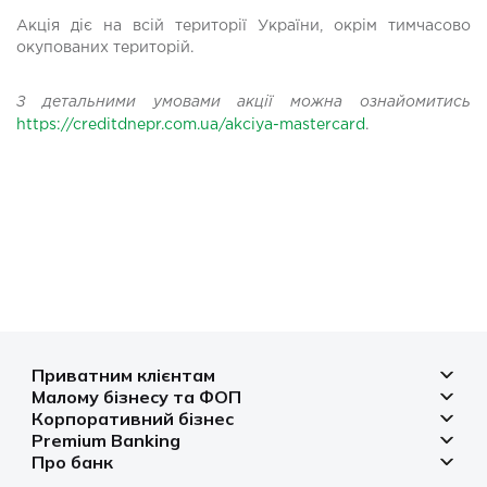
Акція діє на всій території України, окрім тимчасово
окупованих територій.
З детальними умовами акції можна ознайомитись
https://creditdnepr.com.ua/akciya-mastercard
.
Приватним клієнтам
Малому бізнесу та ФОП
Депозити
Корпоративний бізнес
Рахунок для бізнесу
Кредити
Premium Banking
Рахунки і платежі
Фінансування
Про банк
Платіжні картки
Депозити
Депозити
Депозити
Відділення та банкомати