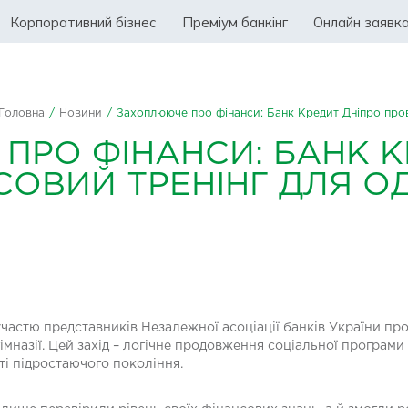
Корпоративний бізнес
Преміум банкінг
Онлайн заявк
Головна
/
Новини
/
Захоплююче про фінанси: Банк Кредит Дніпро пров
РО ФІНАНСИ: БАНК К
СОВИЙ ТРЕНІНГ ДЛЯ О
частю представників Незалежної асоціації банків України пр
імназії. Цей захід – логічне продовження соціальної програми
ті підростаючого покоління.