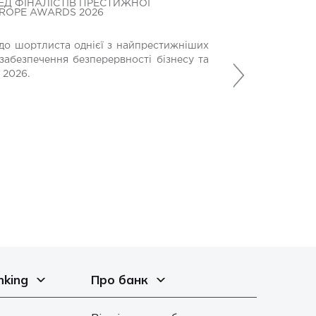
ЕД ФІНАЛІСТІВ ПРЕСТИЖНОЇ
БАНК КРЕДИТ ДН
UROPE AWARDS 2026
БЛАГОДІЙНОМУ 
МЕДИЧНОГО ОБ
до шортлиста однієї з найпрестижніших
Банк Кредит Дніп
забезпечення безперервності бізнесу та
Наступний
допомагають вій
 2026.
місію у найскладн
21 Липня 2026
nking
Про банк