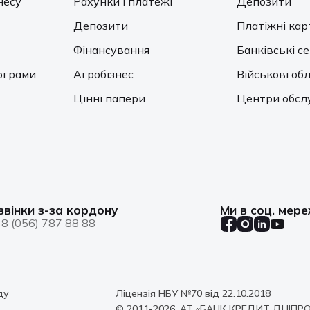
несу
Рахунки і платежі
Депозити
Депозити
Платіжні кар
Фінансування
Банківські с
ограми
Агробізнес
Військові обл
Цінні папери
Центри обсл
звінки з-за кордону
Ми в соц. мер
8 (056) 787 88 88
ду
Ліцензія НБУ №70 від 22.10.2018
© 2011-2026, АТ «БАНК КРЕДИТ ДНІПРО