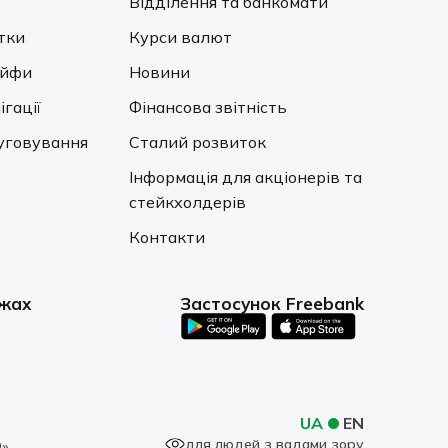
Відділення та банкомати
тки
Курси валют
ейфи
Новини
ігації
Фінансова звітність
уговування
Сталий розвиток
Інформація для акціонерів та
стейкхолдерів
Контакти
ежах
Застосунок Freebank
UA
EN
для людей з вадами зору
»