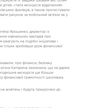
розширити їх завдяки цікавим виступам
 дітей, стала екскурсія відділенням
ківських фахівців, а також протестували
ати рахунок за мобільний зв’язок як у
етяна Ярошенко, директор із
ання навчальних закладів про
м реагують на подібні ініціативи і
не тільки зробивши урок фінансової
цікавили, про фінанси, безпеку
4-річна Катерина зазначила, що не дарма
ьогоднішня екскурсія ще більше
оку фінансової грамотності школярка.
 на жовтень і будуть приурочені до