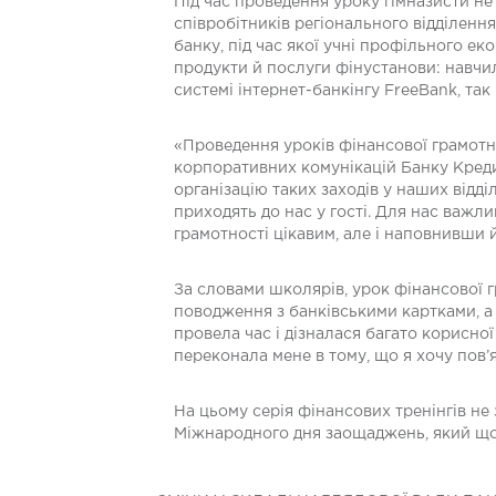
Під час проведення уроку гімназисти не
співробітників регіонального відділення
банку, під час якої учні профільного е
продукти й послуги фінустанови: навчи
системі інтернет-банкінгу FreeBank, так 
«Проведення уроків фінансової грамотн
корпоративних комунікацій Банку Креди
організацію таких заходів у наших відділ
приходять до нас у гості. Для нас важ
грамотності цікавим, але і наповнивши
За словами школярів, урок фінансової гр
поводження з банківськими картками, а 
провела час і дізналася багато корисно
переконала мене в тому, що я хочу пов’
На цьому серія фінансових тренінгів не
Міжнародного дня заощаджень, який щор