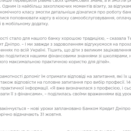
 лише перевірили рівень своїх фінансових знань, а й змогли 
. Одним із найбільш захоплюючих моментів візиту, за відгуками
кономічного класу змогли детальніше дізнатися про роботу бан
лися поповнювати карту в кіоску самообслуговування, оплачув
і в мобільному додатку.
ості стало для нашого банку хорошою традицією, – сказала Т
т Дніпро. – І ми завжди з задоволенням відгукуємося на прох
еннях по всій Україні. Тішить, що діти з великим зацікавлення
ливо поділитися нашими фінансовими знаннями зі школярами, 
 його максимальною практичною користю для дітей».
амотності допоміг їм отримати відповіді на запитання, які їх 
також відповісти на головне запитання про вибір професії. 1
ї практичної інформації. «Я вже визначилася з професією, і с
язати її з фінансами», – поділилась своїми враженнями від ур
 закінчується – нові уроки заплановано Банком Кредит Дніпро
ічно відзначають 31 жовтня.