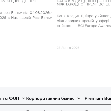
НКУ КРЕДИТ ДНІПРО
БАНК КРЕДИТ ДНІПРО — СЕР
МІЖНАРОДНОЇ ПРЕМІЇ BCI E
нера Банку від 04.08.2026р
Банк Кредит Дніпро увійшов 
026 в Наглядовій Раді Банку
міжнародних премій у сфері 
стійкості — BCI Europe Awards
28 Липня 2026
у та ФОП
Корпоративний бізнес
Premium Ba