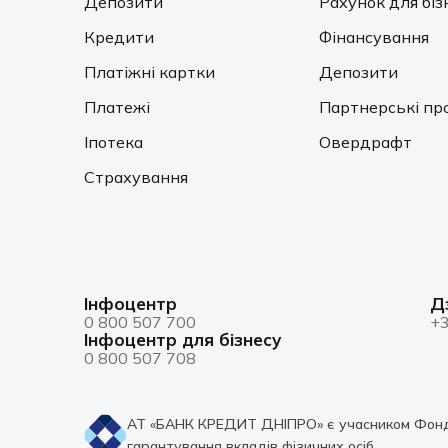
Депозити
Рахунок для біз
Кредити
Фінансування
Платіжні картки
Депозити
Платежі
Партнерські пр
Іпотека
Овердрафт
Страхування
Інфоцентр
Д
0 800 507 700
+3
Інфоцентр для бізнесу
0 800 507 708
АТ «БАНК КРЕДИТ ДНІПРО» є учасником Фон
гарантування вкладів фізичних осіб