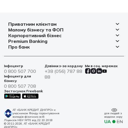
Приватним клієнтам
Малому бізнесу та ФОП
Депозити
Корпоративний бізнес
Рахунок для бізнесу
Кредити
Premium Banking
Рахунки і платежі
Фінансування
Про банк
Платіжні картки
Депозити
Депозити
Депозити
Відділення та банкомати
Платежі
Платіжні картки
Фінансування
Партнерські програми
Курси валют
Іпотека
Банківські сейфи
Інфоцентр
Дзвінки з-за кордону
Ми в соц. мережах
Агробізнес
Овердрафт
Новини
0 800 507 700
+38 (056) 787 88
Страхування
Військові облігації
Цінні папери
Інфоцентр для
88
Фінансова звітність
бізнесу
Центри обслуговування
0 800 507 708
Сталий розвиток
Застосунок Freebank
Інформація для акціонерів та стейкхолдерів
Контакти
АТ «БАНК КРЕДИТ ДНІПРО» є
учасником Фонду гарантування
для людей з
вкладів фізичних осіб
вадами зору
Ліцензія НБУ №70 від 22.10.2018
UA
EN
© 2011-2026, АТ «БАНК КРЕДИТ
ДНІПРО»