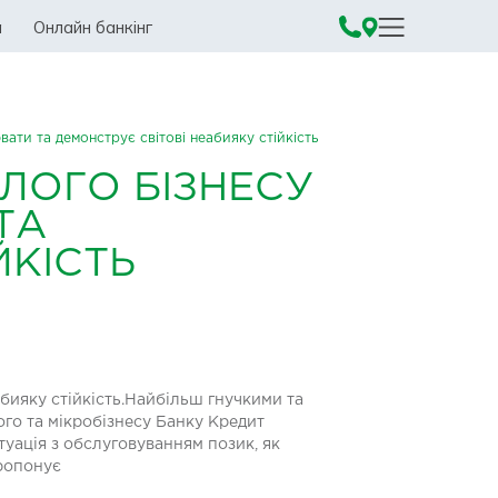
а
Онлайн банкінг
ати та демонструє світові неабияку стійкість
ЛОГО БІЗНЕСУ
ТА
ЙКІСТЬ
бияку стійкість.Найбільш гнучкими та
ого та мікробізнесу Банку Кредит
туація з обслуговуванням позик, як
пропонує