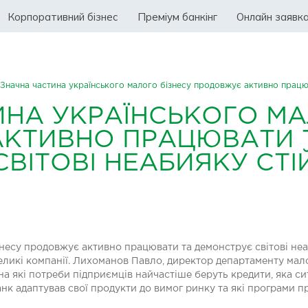
Корпоративний бізнес
Преміум банкінг
Онлайн заявк
Значна частина українського малого бізнесу продовжує активно працюв
ИНА УКРАЇНСЬКОГО МА
КТИВНО ПРАЦЮВАТИ 
ВІТОВІ НЕАБИЯКУ СТІ
знесу продовжує активно працювати та демонструє світові неа
еликі компанії. Лихоманов Павло, директор департаменту мал
на які потреби підприємців найчастіше беруть кредити, яка си
анк адаптував свої продукти до вимог ринку та які програми 