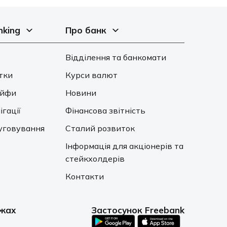
nking
Про банк
Відділення та банкомати
тки
Курси валют
ейфи
Новини
ігації
Фінансова звітність
уговування
Сталий розвиток
Інформація для акціонерів та
стейкхолдерів
Контакти
ежах
Застосунок Freebank