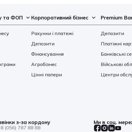
у та ФОП
Корпоративний бізнес
Premium Ba
несу
Рахунки і платежі
Депозити
Депозити
Платіжні кар
Фінансування
Банківські с
ограми
Агробізнес
Військові обл
Цінні папери
Центри обсл
звінки з-за кордону
Ми в соц. мер
8 (056) 787 88 88