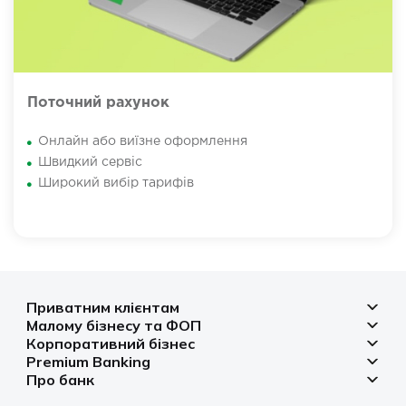
Поточний рахунок
Онлайн або виїзне оформлення
Швидкий сервіс
Широкий вибір тарифів
Приватним клієнтам
Малому бізнесу та ФОП
Депозити
Корпоративний бізнес
Рахунок для бізнесу
Кредити
Premium Banking
Рахунки і платежі
Фінансування
Про банк
Платіжні картки
Депозити
Депозити
Депозити
Відділення та банкомати