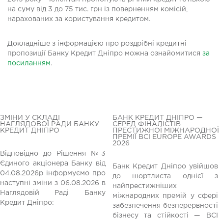
на суму від 3 до 75 тис. грн із поверненням комісій,
нарахованих за користування кредитом.
Докладніше з інформацією про роздрібні кредитні
пропозиції Банку Кредит Дніпро можна ознайомитися
за
посиланням
.
ЗМІНИ У СКЛАДІ
БАНК КРЕДИТ ДНІПРО —
НАГЛЯДОВОЇ РАДИ БАНКУ
СЕРЕД ФІНАЛІСТІВ
КРЕДИТ ДНІПРО
ПРЕСТИЖНОЇ МІЖНАРОДНОЇ
ПРЕМІЇ BCI EUROPE AWARDS
2026
Відповідно до Рішення №3
Єдиного акціонера Банку від
Банк Кредит Дніпро увійшов
04.08.2026р інформуємо про
до шортлиста однієї з
редній
наступні зміни з 06.08.2026 в
найпрестижніших
Наглядовій Раді Банку
міжнародних премій у сфері
Кредит Дніпро:
забезпечення безперервності
бізнесу та стійкості — BCI