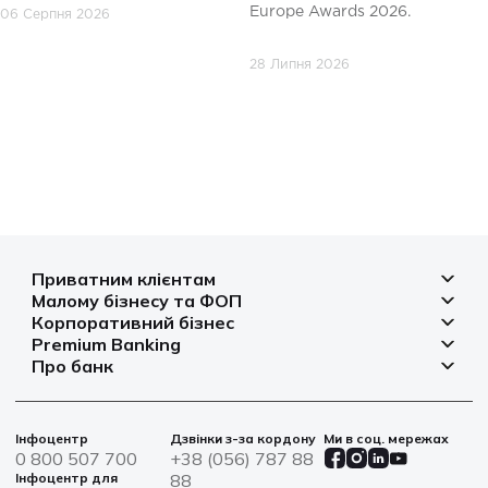
Europe Awards 2026.
06 Серпня 2026
28 Липня 2026
Приватним клієнтам
Малому бізнесу та ФОП
Депозити
Корпоративний бізнес
Рахунок для бізнесу
Кредити
Premium Banking
Рахунки і платежі
Фінансування
Про банк
Платіжні картки
Депозити
Депозити
Депозити
Відділення та банкомати
Платежі
Платіжні картки
Фінансування
Партнерські програми
Курси валют
Іпотека
Банківські сейфи
Інфоцентр
Дзвінки з-за кордону
Ми в соц. мережах
Агробізнес
Овердрафт
Новини
0 800 507 700
+38 (056) 787 88
Страхування
Військові облігації
Цінні папери
Інфоцентр для
88
Фінансова звітність