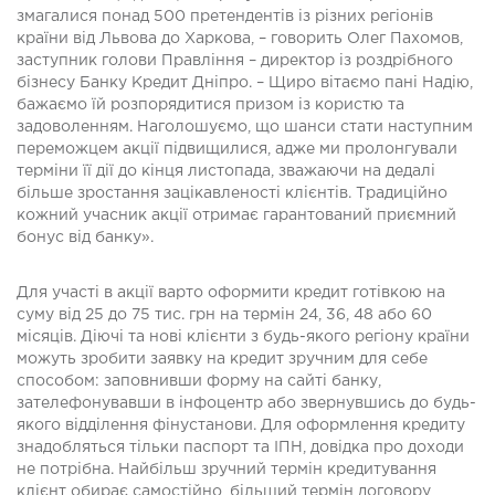
змагалися понад 500 претендентів із різних регіонів
країни від Львова до Харкова, – говорить Олег Пахомов,
заступник голови Правління – директор із роздрібного
бізнесу Банку Кредит Дніпро. – Щиро вітаємо пані Надію,
бажаємо їй розпорядитися призом із користю та
задоволенням. Наголошуємо, що шанси стати наступним
переможцем акції підвищилися, адже ми пролонгували
терміни її дії до кінця листопада, зважаючи на дедалі
більше зростання зацікавленості клієнтів. Традиційно
кожний учасник акції отримає гарантований приємний
бонус від банку».
Для участі в акції варто оформити кредит готівкою на
суму від 25 до 75 тис. грн на термін 24, 36, 48 або 60
місяців. Діючі та нові клієнти з будь-якого регіону країни
можуть зробити заявку на кредит зручним для себе
способом: заповнивши форму на сайті банку,
зателефонувавши в інфоцентр або звернувшись до будь-
якого відділення фінустанови. Для оформлення кредиту
знадобляться тільки паспорт та ІПН, довідка про доходи
не потрібна. Найбільш зручний термін кредитування
клієнт обирає самостійно, більший термін договору