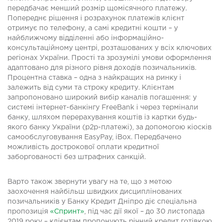
передбачає менший розмір щомісячного платежу.
Попереднє рішення і розрахунок платежів клієнт
отримує по телефону, а самі кредитні кошти – у
найближчому відділенні або інформаційно-
консультаційному центрі, розташованих у всіх ключових
регіонах України. Прості та зрозумілі умови оформлення
адаптовано для різного рівня доходів позичальників.
Процентна ставка – одна з найкращих на ринку і
залежить від суми та строку кредиту. Клієнтам
запропоновано широкий вибір каналів погашення: у
системі інтернет-банкінгу FreeBank і через термінали
банку, шляхом перерахування коштів із картки будь-
якого банку України (р2р-платежі), за допомогою кіосків
самообслуговування EasyPay, iBox. Передбачено
можливість дострокової оплати кредитної
заборгованості без штрафних санкцій.
Варто також звернути увагу на те, що з метою
заохочення найбільш швидких дисциплінованих
позичальників у Банку Кредит Дніпро діє спеціальна
пропозиція
«Спринт»
, під час дії якої – до 30 листопада
2019 року – клієнтам пропонують річний кредит готівкою