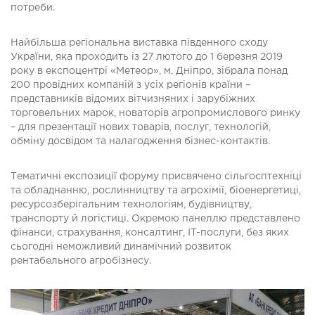
потреби.
Найбільша регіональна виставка південного сходу
України, яка проходить із 27 лютого до 1 березня 2019
року в експоцентрі «Метеор», м. Дніпро, зібрала понад
200 провідних компаній з усіх регіонів країни –
представників відомих вітчизняних і зарубіжних
торговельних марок, новаторів агропромислового ринку
– для презентації нових товарів, послуг, технологій,
обміну досвідом та налагодження бізнес-контактів.
Тематичні експозиції форуму присвячено сільгосптехніці
та обладнанню, рослинництву та агрохімії, біоенергетиці,
ресурсозберігальним технологіям, будівництву,
транспорту й логістиці. Окремою панеллю представлено
фінанси, страхування, консалтинг, IT-послуги, без яких
сьогодні неможливий динамічний розвиток
рентабельного агробізнесу.