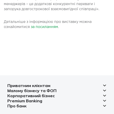
менеджерів – це додаткові конкурентні переваги і
запорука довгострокової взаємовигідної співпраці».
Детальніше з інформацією про виставку можна
ознайомитися
за посиланням
.
Приватним клієнтам
Малому бізнесу та ФОП
Депозити
Корпоративний бізнес
Рахунок для бізнесу
Кредити
Premium Banking
Рахунки і платежі
Фінансування
Про банк
Платіжні картки
Депозити
Депозити
Депозити
Відділення та банкомати
Платежі
Платіжні картки