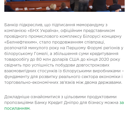
Банкір підкреслив, що підписання меморандуму з
компанією «БНХ Україна», офіційним представником
провідного промислового комплексу Білорусі концерну
«Белнефтехим», стало продовженням співпраці,
розпочатій минулого року на Першому Форумі регіонів у
білоруському Гомелі, а збільшення суми кредитування
товарообігу до 80 млн доларів США до кінця 2020 року
свідчить про успішність побудови довгострокових
взаємовигідних стосунків із білоруськими виробниками –
фундаменту для розвитку реального сектора економіки і
торговельно-економічних зв’язків між двома державами.
Докладніше ознайомитися з цільовими продуктовими
пропозиціями Банку Кредит Дніпро для бізнесу можна
за
посиланням
.