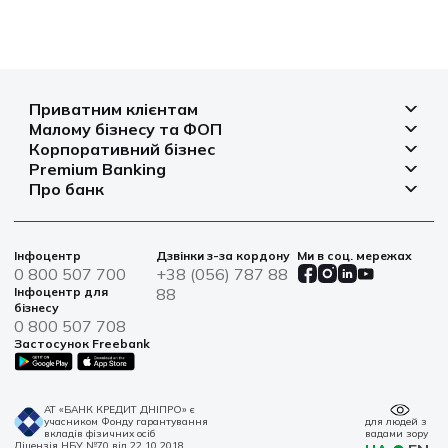
Приватним клієнтам
Малому бізнесу та ФОП
Депозити
Корпоративний бізнес
Рахунок для бізнесу
Кредити
Premium Banking
Рахунки і платежі
Фінансування
Про банк
Платіжні картки
Депозити
Депозити
Депозити
Відділення та банкомати
Платежі
Платіжні картки
Фінансування
Партнерські програми
Курси валют
Іпотека
Банківські сейфи
Інфоцентр
Дзвінки з-за кордону
Ми в соц. мережах
Агробізнес
Овердрафт
Новини
0 800 507 700
+38 (056) 787 88
Страхування
Військові облігації
Цінні папери
Інфоцентр для
88
Фінансова звітність
бізнесу
Центри обслуговування
0 800 507 708
Сталий розвиток
Застосунок Freebank
Інформація для акціонерів та стейкхолдерів
Контакти
АТ «БАНК КРЕДИТ ДНІПРО» є
учасником Фонду гарантування
для людей з
вкладів фізичних осіб
вадами зору
Ліцензія НБУ №70 від 22.10.2018