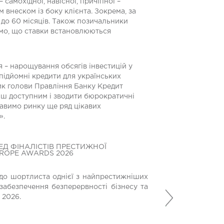
 самохідної, навісної, причіпної –
 внеском із боку клієнта. Зокрема, за
 до 60 місяців. Також позичальники
имо, що ставки встановлюються
 – нарощування обсягів інвестицій у
 підйомні кредити для українських
ник голови Правління Банку Кредит
ільш доступним і зводити бюрократичні
авимо ринку ще ряд цікавих
».
ЕД ФІНАЛІСТІВ ПРЕСТИЖНОЇ
БАНК КРЕДИТ ДН
UROPE AWARDS 2026
БЛАГОДІЙНОМУ 
МЕДИЧНОГО ОБ
до шортлиста однієї з найпрестижніших
Банк Кредит Дніп
забезпечення безперервності бізнесу та
Наступний
допомагають вій
 2026.
місію у найскладн