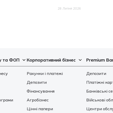
28 Липня 2026
у та ФОП
Корпоративний бізнес
Premium Ba
несу
Рахунки і платежі
Депозити
Депозити
Платіжні кар
Фінансування
Банківські с
ограми
Агробізнес
Військові обл
Цінні папери
Центри обсл