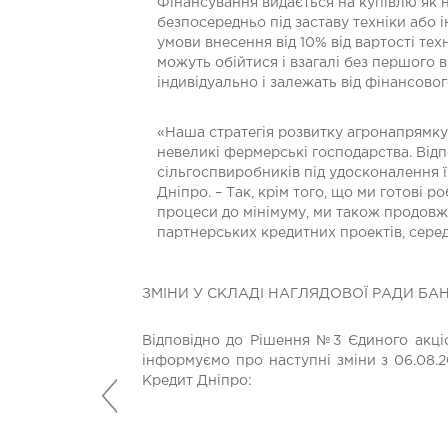
Фінансування видається на купівлю як нов
безпосередньо під заставу техніки або 
умови внесення від 10% від вартості те
можуть обійтися і взагалі без першого
індивідуально і залежать від фінансовог
«Наша стратегія розвитку агронапрямку 
невеликі фермерські господарства. Відп
сільгоспвиробників під удосконалення ї
Дніпро. – Так, крім того, що ми готові
процеси до мінімуму, ми також продовж
партнерських кредитних проектів, серед
ЗМІНИ У СКЛАДІ НАГЛЯДОВОЇ РАДИ БА
Відповідно до Рішення №3 Єдиного акціо
інформуємо про наступні зміни з 06.08.2
Кредит Дніпро:
Попередній