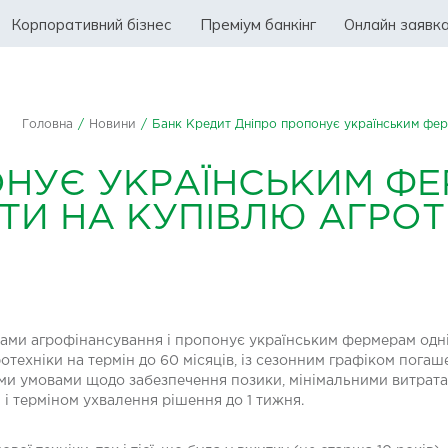
Корпоративний бізнес
Преміум банкінг
Онлайн заявк
Головна
/
Новини
/
Банк Кредит Дніпро пропонує українським ферм
ОНУЄ УКРАЇНСЬКИМ Ф
ИТИ НА КУПІВЛЮ АГРОТ
ами агрофінансування і пропонує українським фермерам одні
ротехніки на термін до 60 місяців, із сезонним графіком пога
чними умовами щодо забезпечення позики, мінімальними витра
 терміном ухвалення рішення до 1 тижня.