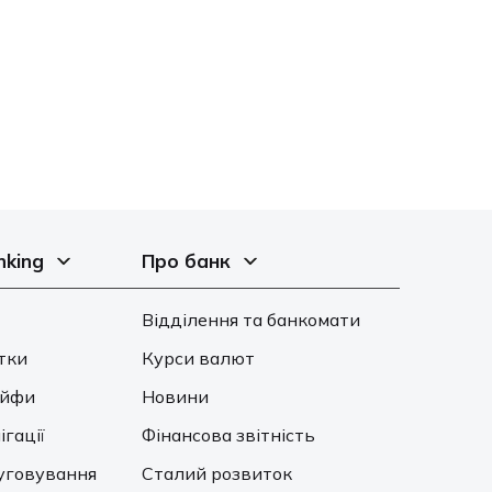
21 Липня 2026
nking
Про банк
Відділення та банкомати
тки
Курси валют
ейфи
Новини
ігації
Фінансова звітність
уговування
Сталий розвиток