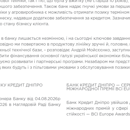
ої техніки, так і тієї, що була у вжитку (не старша 10 років), –
іншого забезпечення. Також банк надає гнучкі умови за першим
хніки у агровиробника є можливість отримати позику терміном
 внеску, надавши додаткове забезпечення за кредитом. Зазнач
о стану бізнесу клієнта.
в банку лишається незмінною, і на сьогодні ключове завдання
овідно ми повертаємо в продуктову лінійку зручні й, головне,
хньої технічної бази, – розповідає Андрій Мойсєєнко, заступ
 робити фінансування основної галузі української економіки б
уємо розвивати і партнерські програми. Незабаром ми предст
 яких будуть і з пільговими умовами з обслуговування позики
НКУ КРЕДИТ ДНІПРО
БАНК КРЕДИТ ДНІПРО — СЕР
МІЖНАРОДНОЇ ПРЕМІЇ BCI E
нера Банку від 04.08.2026р
Банк Кредит Дніпро увійшов 
026 в Наглядовій Раді Банку
міжнародних премій у сфері 
стійкості — BCI Europe Awards