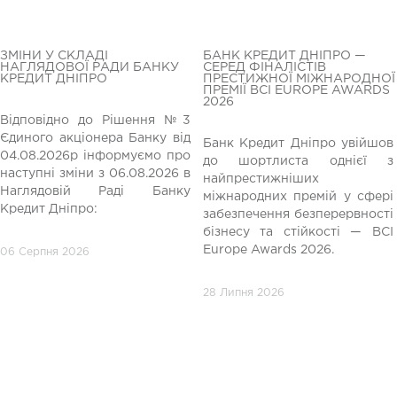
ЗМІНИ У СКЛАДІ
БАНК КРЕДИТ ДНІПРО —
НАГЛЯДОВОЇ РАДИ БАНКУ
СЕРЕД ФІНАЛІСТІВ
КРЕДИТ ДНІПРО
ПРЕСТИЖНОЇ МІЖНАРОДНОЇ
ПРЕМІЇ BCI EUROPE AWARDS
2026
Відповідно до Рішення №3
Єдиного акціонера Банку від
Банк Кредит Дніпро увійшов
04.08.2026р інформуємо про
до шортлиста однієї з
редній
наступні зміни з 06.08.2026 в
найпрестижніших
Наглядовій Раді Банку
міжнародних премій у сфері
Кредит Дніпро:
забезпечення безперервності
бізнесу та стійкості — BCI
Europe Awards 2026.
06 Серпня 2026
28 Липня 2026