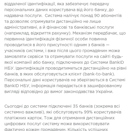
віддаленої ідентифікації, яка забезпечує передачу
персональних даних користувача від його банку, до
надавача послуги. Система налічує понад 90 абонентів
та дозволяє отримувати дистанційно не лише
адміністративні, а й фінансові та банківські послуги
(наприклад, відкриття рахунку). Механізм передбачає, що
первинна ідентифікація фізичної особи повинна
проводитися в його присутності одним з банків —
учасників системи, і вже після цього громадянин може
замовляти сервіси та отримувати послуги на сайті будь-
якої компанії або банку, підключених до Системи BankID
НБУ. Ідентифікація проводитиметься дистанційно на рівні
банків, в яких обслуговується клієнт (bank-to-bank).
Персональні дані користувачів не зберігаються в Системі
BankID НБУ, інформація передається в зашифрованому
вигляді відповідно до вимог законодавства України.
Сьогодні до системи підключені 35 банків (зокрема всі
системно важливі), які обслуговують 99% користувачів
платіжних карток. Тож для отримання дистанційних
цифрових послуг систему може використовувати
фактично кожен громадянин. Кількість успішних