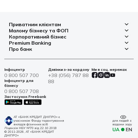
Приватним клієнтам
Малому бізнесу та ФОП
Депозити
Корпоративний бізнес
Рахунок для бізнесу
Кредити
Premium Banking
Рахунки і платежі
Фінансування
Про банк
Платіжні картки
Депозити
Депозити
Депозити
Відділення та банкомати
Платежі
Платіжні картки
Фінансування
Партнерські програми
Курси валют
Іпотека
Банківські сейфи
Інфоцентр
Дзвінки з-за кордону
Ми в соц. мережах
Агробізнес
Овердрафт
Новини
0 800 507 700
+38 (056) 787 88
Страхування
Військові облігації
Цінні папери
Інфоцентр для
88
Фінансова звітність
бізнесу
Центри обслуговування
0 800 507 708
Сталий розвиток
Застосунок Freebank
Інформація для акціонерів та стейкхолдерів
Контакти
АТ «БАНК КРЕДИТ ДНІПРО» є
учасником Фонду гарантування
для людей з
вкладів фізичних осіб
вадами зору
Ліцензія НБУ №70 від 22.10.2018
UA
EN
© 2011-2026, АТ «БАНК КРЕДИТ
ДНІПРО»