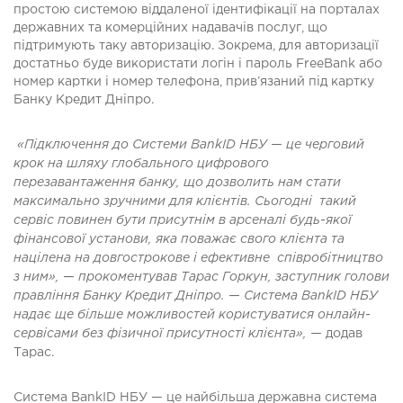
простою системою віддаленої ідентифікації на порталах
державних та комерційних надавачів послуг, що
підтримують таку авторизацію. Зокрема, для авторизації
достатньо буде використати логін і пароль FreeBank або
номер картки і номер телефона, прив’язаний під картку
Банку Кредит Дніпро.
«Підключення до Системи BankID НБУ — це черговий
крок на шляху глобального цифрового
перезавантаження банку, що дозволить нам стати
максимально зручними для клієнтів. Сьогодні такий
сервіс повинен бути присутнім в арсеналі будь-якої
фінансової установи, яка поважає свого клієнта та
націлена на довгострокове і ефективне співробітництво
з ним», — прокоментував Тарас Горкун, заступник голови
правління Банку Кредит Дніпро. — Система BankID НБУ
надає ще більше можливостей користуватися онлайн-
сервісами без фізичної присутності клієнта», —
додав
Тарас.
Система BankID НБУ — це найбільша державна система