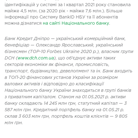
ідентифікацій у системі за I квартал 2021 року становила
майже 4,5 млн. (за 2020 рік - майже 7,6 млн.). Більше
інформації про Систему BankID НБУ та її абонентів
можна дізнатися
на сайті Національного банку
.
Банк Кредит Дніпро — український комерційний банк,
бенефіціар — Олександр Ярославський, український
бізнесмен (TOP-10 Forbes Ukraine 2020 р.), власник групи
DCH (
www.dch.com.ua
), що об'єднує активи таких
секторів економіки як фінанси, промисловість,
транспорт, будівництво, девелопмент та ін. Банк входить
в ТОП-20 фінансових установ України за розміром
валових активів і відповідно до класифікації
Національного банку України знаходиться в групі банків
з приватним капіталом. Станом на 01.05.2021 р. активи
банку складають 14 245 млн грн, статутний капітал — 3
587 млн грн. Кредитний портфель банку на 01.05.21 р.
склав 3 603 млн грн, портфель коштів клієнтів — 9 805
млн грн.