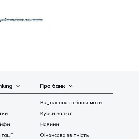
nking
Про банк
Відділення та банкомати
тки
Курси валют
ейфи
Новини
ігації
Фінансова звітність