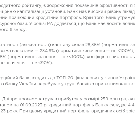
едитного рейтингу, є збереження показників ефективності дія
ощенню капіталізації установи. Банк має високий рівень лікв
аючий працюючий кредитний портфель. Крім того, Банк утриму
сурсної бази. У релізі РА додається, що Банк має досить велик
ого бізнесу.
татності (адекватності) капіталу склав 28,35% (нормативне з
всіма валютами — 234,6% (нормативне значення — не <100%)
5% (нормативне значення — не <100%), коефіцієнт чистого ст
не значення — не <90%).
рційний банк, входить до ТОП-20 фінансових установ України
го банку України перебуває у групі банків з приватним капіта
т Дніпро продемонстрував прибуток у розмірі 259 млн грн, акт
Станом на 01.09.2023 р. кредитний портфель Банку складає 4 4
023 року. При цьому кредитний портфель юридичних осіб зріс 