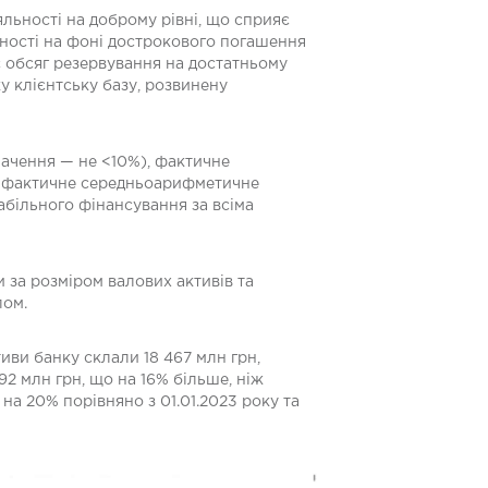
льності на доброму рівні, що сприяє
ідності на фоні дострокового погашення
є обсяг резервування на достатньому
у клієнтську базу, розвинену
начення — не <10%), фактичне
, фактичне середньоарифметичне
абільного фінансування за всіма
 за розміром валових активів та
лом.
иви банку склали 18 467 млн грн,
92 млн грн, що на 16% більше, ніж
на 20% порівняно з 01.01.2023 року та