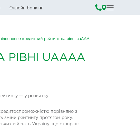
а
Онлайн банкінг
відновлено кредитний рейтинг на рівні uaAАА
 РІВНІ UAAАА
ейтингу — у розвитку.
кредитоспроможністю порівняно з
ь зміни рейтингу протягом року.
ьких військ в Україну, що створює