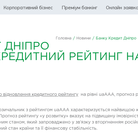
Корпоративний бізнес
Преміум банкінг
Онлайн заявк
Головна
/
Новини
/
Банку Кредит Дніпро 
 ДНІПРО
РЕДИТНИЙ РЕЙТИНГ НА
ро відновлення кредитного рейтингу
на рівні uaAАА, прогноз р
позичальник з рейтингом uaAAA характеризується найвищою 
рогноз рейтингу «у розвитку» вказує на підвищену імовірніст
м станом, який запроваджено у зв’язку з вторгненням російс
й стан країни та її фінансову стабільність.