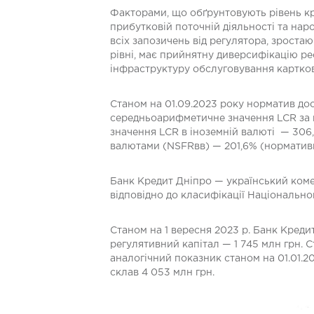
Факторами, що обґрунтовують рівень кр
прибутковій поточній діяльності та нар
всіх запозичень від регулятора, зрост
рівні, має прийнятну диверсифікацію ре
інфраструктуру обслуговування картков
Станом на 01.09.2023 року норматив дос
середньоарифметичне значення LCR за 
значення LCR в іноземній валюті — 306,
валютами (NSFRвв) — 201,6% (норматив
Банк Кредит Дніпро — український коме
відповідно до класифікації Національно
Станом на 1 вересня 2023 р. Банк Креди
регулятивний капітал — 1 745 млн грн. 
аналогічний показник станом на 01.01.2
склав 4 053 млн грн.