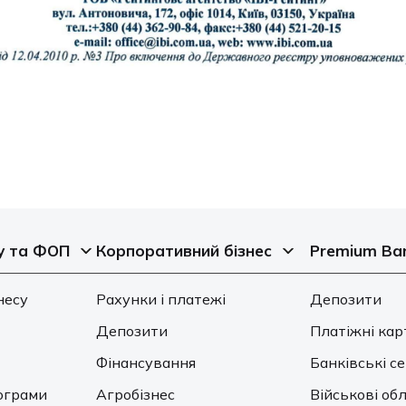
у та ФОП
Корпоративний бізнес
Premium Ba
несу
Рахунки і платежі
Депозити
Депозити
Платіжні кар
Фінансування
Банківські с
ограми
Агробізнес
Військові обл