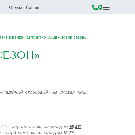
а
Онлайн банкінг
вка в рамках депозитної Акції «Новий сезон»
СЕЗОН»
у
«Надійний строковий
»
на умовах Акції
nk”
, -
акційна ставка за вкладом
16,5%
,
у
-
акційна ставка за вкладом
16,5%
.