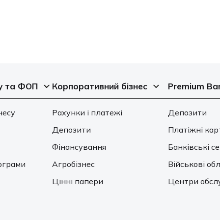
у та ФОП
Корпоративний бізнес
Premium Ba
несу
Рахунки і платежі
Депозити
Депозити
Платіжні кар
Фінансування
Банківські с
ограми
Агробізнес
Військові обл
Цінні папери
Центри обсл