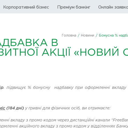
Корпоративний бізнес
Преміум банкінг
Онлайн заявк
Головна
/
Новини
/
Бонусна % надба
АДБАВКА В
ИТНОЇ АКЦІЇ «НОВИЙ 
5р
. підвищує % бонусну надбавку при оформленні вклад
міс
(184 дні)
у гривні для фізичних осіб, ви отримаєте:
енні вкладу з промо кодом через дистанційні канали “FreeBa
ормленні акційного вкладу з промо кодом у відділеннях Банк