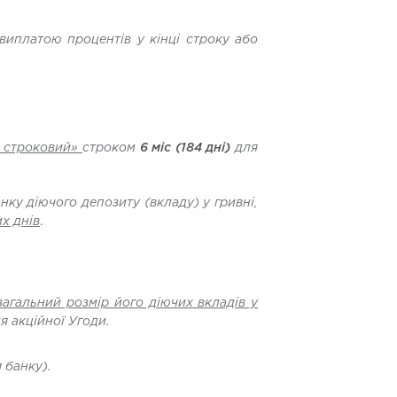
виплатою процентів у кінці строку
або
 строковий»
строком
6 міс
(184 дні)
для
анку діючого депозиту (вкладу) у гривні,
х днів
.
загальний розмір його діючих вкладів у
я акційної Угоди.
 банку).