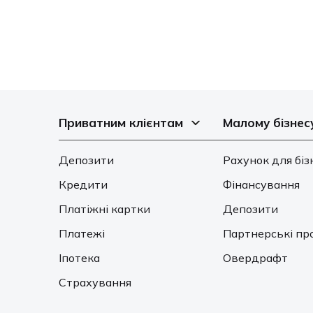
Приватним клієнтам
Малому бізнес
Депозити
Рахунок для біз
Кредити
Фінансування
Платіжні картки
Депозити
Платежі
Партнерські пр
Іпотека
Овердрафт
Страхування