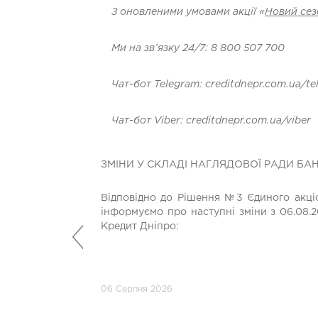
З оновленими умовами акції «
Новий сез
Ми на зв’язку 24/7: 8 800 507 700
Чат-бот Telegram: creditdnepr.com.ua/t
Ч
a
т
-
бот
Viber: creditdnepr.com.ua/viber
ЗМІНИ У СКЛАДІ НАГЛЯДОВОЇ РАДИ БА
Відповідно до Рішення №3 Єдиного акціо
інформуємо про наступні зміни з 06.08.2
Кредит Дніпро:
Попередній
06 Серпня 2026