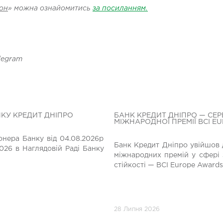
он
» можна ознайомитись
за посиланням.
elegram
НКУ КРЕДИТ ДНІПРО
БАНК КРЕДИТ ДНІПРО — СЕР
МІЖНАРОДНОЇ ПРЕМІЇ BCI E
нера Банку від 04.08.2026р
Банк Кредит Дніпро увійшов 
026 в Наглядовій Раді Банку
міжнародних премій у сфері 
стійкості — BCI Europe Awards
28 Липня 2026