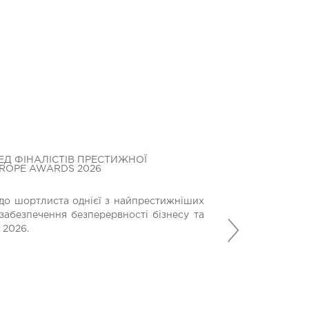
ЕД ФІНАЛІСТІВ ПРЕСТИЖНОЇ
БАНК КРЕДИТ ДН
UROPE AWARDS 2026
БЛАГОДІЙНОМУ 
МЕДИЧНОГО ОБ
до шортлиста однієї з найпрестижніших
Банк Кредит Дніп
забезпечення безперервності бізнесу та
Наступний
допомагають вій
 2026.
місію у найскладн
21 Липня 2026