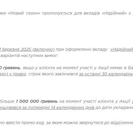
авки «Новий сезон» пропонується
для вкладів
«Надійний»
з 
1 березня 2025 (включно)
при оформленні вкладу
«Надійний
з варіантів наступних вимог:
0 гривень
, якщо у клієнта на момент участі у Акції немає в Б
ду) у гривні
, строк якого закінчився
за останні 30 календарни
 більше
1 000 000 гривень
на момент участі клієнта у Акції
еншувався за попередні 14 календарних днів
до дати укладанн
но ввести промо код, за яким можна звернутися до відділення