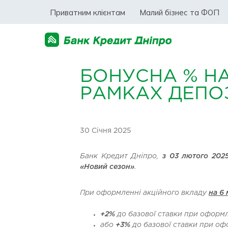
Приватним клієнтам
Малий бізнес та ФОП
БОНУСНА % Н
РАМКАХ ДЕПОЗ
30 Січня 2025
Банк
Кредит Дніпро
,
з 03 лютого 202
«Новий сезон»
.
При оформленні акційного вкладу
на 6 
+2%
до базової ставки при оформл
або
+3%
до базової ставки при оф