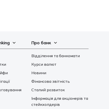
nking
Про банк
Відділення та банкомати
тки
Курси валют
ейфи
Новини
ігації
Фінансова звітність
уговування
Сталий розвиток
Інформація для акціонерів та
стейкхолдерів