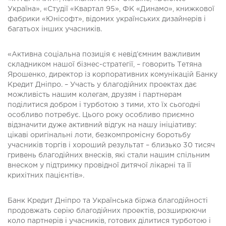
Україна», «Студії «Квартал 95», ФК «Динамо», книжкової
фабрики «Юнісофт», відомих українських дизайнерів і
багатьох інших учасників.
«Активна соціальна позиція є невід’ємним важливим
складником нашої бізнес-стратегії, – говорить Тетяна
Ярошенко, директор із корпоративних комунікацій Банку
Кредит Дніпро. – Участь у благодійних проектах дає
можливість нашим колегам, друзям і партнерам
поділитися добром і турботою з тими, хто їх сьогодні
особливо потребує. Цього року особливо приємно
відзначити дуже активний відгук на нашу ініціативу:
цікаві оригінальні лоти, безкомпромісну боротьбу
учасників торгів і хороший результат – близько 30 тисяч
гривень благодійних внесків, які стали нашим спільним
внеском у підтримку провідної дитячої лікарні та її
крихітних пацієнтів».
Банк Кредит Дніпро та Українська біржа благодійності
продовжать серію благодійних проектів, розширюючи
коло партнерів і учасників, готових ділитися турботою і