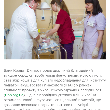
Банк Кредит Дніпро провів щорічний благодійний
аукціон серед співробітників фінустанови, метою якого
став збір коштів для купівлі медобладнання для Інституту
педіатрії, акушерства і гінекології (ІПАГ) у рамках
спільного проекту з Українською біржею благодійності
(
ubb.org.ua
). Одна з провідних дитячих клінік країни
отримала новий інфузомат – спеціальний пристрій, що
дозволяє дозовано подавати життєво необхідні
препарати і харчування найменшим пацієнтам, а також