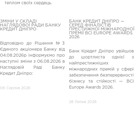
теплом своїх сердець.
ЗМІНИ У СКЛАДІ
БАНК КРЕДИТ ДНІПРО —
НАГЛЯДОВОЇ РАДИ БАНКУ
СЕРЕД ФІНАЛІСТІВ
КРЕДИТ ДНІПРО
ПРЕСТИЖНОЇ МІЖНАРОДНОЇ
ПРЕМІЇ BCI EUROPE AWARDS
2026
Відповідно до Рішення №3
Єдиного акціонера Банку від
Банк Кредит Дніпро увійшов
04.08.2026р інформуємо про
до шортлиста однієї з
редній
наступні зміни з 06.08.2026 в
найпрестижніших
Наглядовій Раді Банку
міжнародних премій у сфері
Кредит Дніпро:
забезпечення безперервності
бізнесу та стійкості — BCI
Europe Awards 2026.
06 Серпня 2026
28 Липня 2026