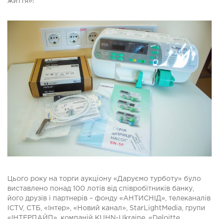
життя»!
Цього року на торги аукціону «Даруємо турботу» було
виставлено понад 100 лотів від співробітників банку,
його друзів і партнерів – фонду «АНТИСНІД», телеканалів
ICTV, СТБ, «Інтер», «Новий канал», StarLightMedia, групи
«ІНТЕРПАЙП», компаній KUHN-Ukraine, «Deloitte