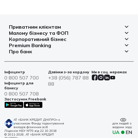
Приватним клієнтам
Малому бізнесу та ФОП
Депозити
Корпоративний бізнес
Рахунок для бізнесу
Кредити
Premium Banking
Рахунки і платежі
Фінансування
Про банк
Платіжні картки
Депозити
Депозити
Депозити
Відділення та банкомати
Платежі
Платіжні картки
Фінансування
Партнерські програми
Курси валют
Іпотека
Банківські сейфи
Інфоцентр
Дзвінки з-за кордону
Ми в соц. мережах
Агробізнес
Овердрафт
Новини
0 800 507 700
+38 (056) 787 88
Страхування
Військові облігації
Цінні папери
Інфоцентр для
88
Фінансова звітність
бізнесу
Центри обслуговування
0 800 507 708
Сталий розвиток
Застосунок Freebank
Інформація для акціонерів та стейкхолдерів
Контакти
АТ «БАНК КРЕДИТ ДНІПРО» є
учасником Фонду гарантування
для людей з
вкладів фізичних осіб
вадами зору
Ліцензія НБУ №70 від 22.10.2018
UA
EN
© 2011-2026, АТ «БАНК КРЕДИТ