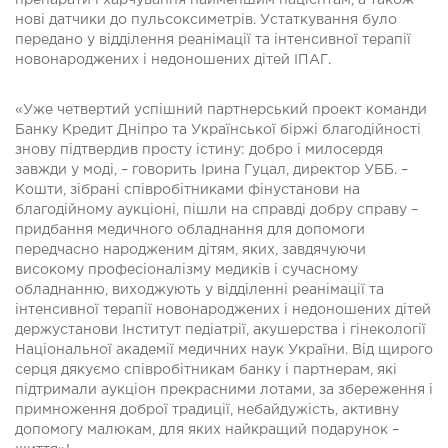
нові датчики до пульсоксиметрів. Устаткування було
передано у відділення реанімації та інтенсивної терапії
новонароджених і недоношених дітей ІПАГ.
«Уже четвертий успішний партнерський проект команди
Банку Кредит Дніпро та Української біржі благодійності
знову підтвердив просту істину: добро і милосердя
завжди у моді, – говорить Ірина Гуцал, директор УББ. –
Кошти, зібрані співробітниками фінустанови на
благодійному аукціоні, пішли на справді добру справу –
придбання медичного обладнання для допомоги
передчасно народженим дітям, яких, завдячуючи
високому професіоналізму медиків і сучасному
обладнанню, виходжують у відділенні реанімації та
інтенсивної терапії новонароджених і недоношених дітей
держустанови Інститут педіатрії, акушерства і гінекології
Національної академії медичних наук України. Від щирого
серця дякуємо співробітникам банку і партнерам, які
підтримали аукціон прекрасними лотами, за збереження і
примноження доброї традиції, небайдужість, активну
допомогу малюкам, для яких найкращий подарунок –