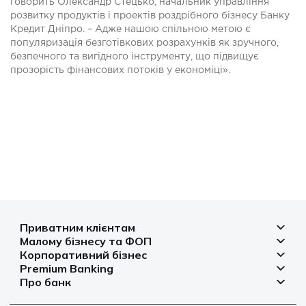
говорить Олександр Стецько, начальник управління
розвитку продуктів і проектів роздрібного бізнесу Банку
Кредит Дніпро. – Адже нашою спільною метою є
популяризація безготівкових розрахунків як зручного,
безпечного та вигідного інструменту, що підвищує
прозорість фінансових потоків у економіці».
Приватним клієнтам
Малому бізнесу та ФОП
Депозити
Корпоративний бізнес
Рахунок для бізнесу
Кредити
Premium Banking
Рахунки і платежі
Фінансування
Про банк
Платіжні картки
Депозити
Депозити
Депозити
Відділення та банкомати
Платежі
Платіжні картки