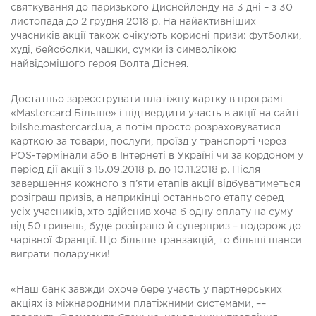
святкування до паризького Диснейленду на 3 дні – з 30
листопада до 2 грудня 2018 р. На найактивніших
учасників акції також очікують корисні призи: футболки,
худі, бейсболки, чашки, сумки із символікою
найвідомішого героя Волта Діснея.
Достатньо зареєструвати платіжну картку в програмі
«Mastercard Більше» і підтвердити участь в акції на сайті
bilshe.mastercard.ua, а потім просто розраховуватися
карткою за товари, послуги, проїзд у транспорті через
POS-термінали або в Інтернеті в Україні чи за кордоном у
період дії акції з 15.09.2018 р. до 10.11.2018 р. Після
завершення кожного з п’яти етапів акції відбуватиметься
розіграш призів, а наприкінці останнього етапу серед
усіх учасників, хто здійснив хоча б одну оплату на суму
від 50 гривень, буде розіграно й суперприз – подорож до
чарівної Франції. Що більше транзакцій, то більші шанси
виграти подарунки!
«Наш банк завжди охоче бере участь у партнерських
акціях із міжнародними платіжними системами, ––