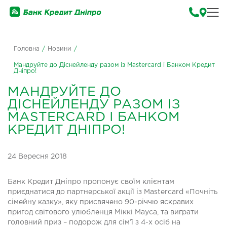
Головна
/
Новини
/
Мандруйте до Діснейленду разом із Mastercard і Банком Кредит
Дніпро!
МАНДРУЙТЕ ДО
ДІСНЕЙЛЕНДУ РАЗОМ ІЗ
MASTERCARD І БАНКОМ
КРЕДИТ ДНІПРО!
24 Вересня 2018
Банк Кредит Дніпро пропонує своїм клієнтам
приєднатися до партнерської акції із Mastercard «Почніть
сімейну казку», яку присвячено 90-річчю яскравих
пригод світового улюбленця Міккі Мауса, та виграти
головний приз – подорож для сім’ї з 4-х осіб на