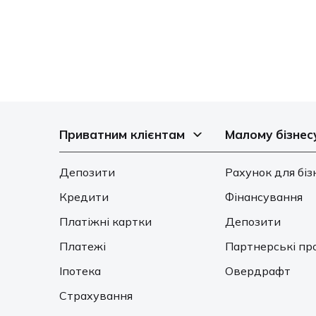
Приватним клієнтам
Малому бізнес
Депозити
Рахунок для біз
Кредити
Фінансування
Платіжні картки
Депозити
Платежі
Партнерські пр
Іпотека
Овердрафт
Страхування