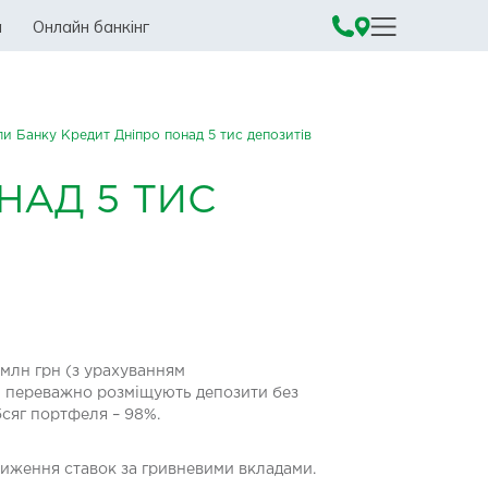
а
Онлайн банкінг
ли Банку Кредит Дніпро понад 5 тис депозитів
НАД 5 ТИС
 млн грн (з урахуванням
ти переважно розміщують депозити без
бсяг портфеля – 98%.
ниження ставок за гривневими вкладами.