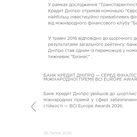
У рамках дослідження "Транспарентність
Кредит Дніпро отримав номінацію "Євро
найбільш інвестиційно привабливих фін
від міжнародного фінансового клубу "Б
У травні 2016 відповідно до щорічного 
результатами загального рейтингу, банк
Дніпро став одним із переможців у номі
тижневик "Бизнес" .
БАНК КРЕДИТ ДНІПРО — СЕРЕД ФІНАЛІС
МІЖНАРОДНОЇ ПРЕМІЇ BCI EUROPE AWAR
Банк Кредит Дніпро увійшов до шортлист
міжнародних премій у сфері забезпеченн
Попередній
стійкості — BCI Europe Awards 2026.
28 Липня 2026