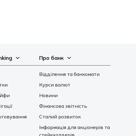
nking
Про банк
Відділення та банкомати
тки
Курси валют
ейфи
Новини
ігації
Фінансова звітність
уговування
Сталий розвиток
Інформація для акціонерів та
стейкхолдерів