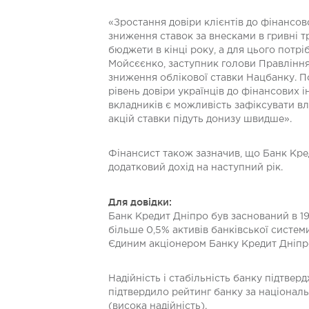
«Зростання довіри клієнтів до фінансов
зниження ставок за внесками в гривні т
бюджети в кінці року, а для цього потрі
Мойсєєнко, заступник голови Правління
зниження облікової ставки Нацбанку. П
рівень довіри українців до фінансових і
вкладників є можливість зафіксувати вл
акцій ставки підуть донизу швидше».
Фінансист також зазначив, що Банк Кре
додатковий дохід на наступний рік.
Для довідки:
Банк Кредит Дніпро був заснований в 199
більше 0,5% активів банківської системи
Єдиним акціонером Банку Кредит Дніпро
Надійність і стабільність банку підтве
підтвердило рейтинг банку за національн
(висока надійність).