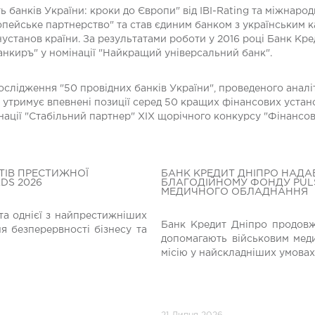
 банків України: кроки до Європи" від IBI-Rating та міжнаро
пейське партнерство" та став єдиним банком з українським к
установ країни. За результатами роботи у 2016 році Банк Кр
анкиръ" у номінації "Найкращий універсальний банк".
дослідження "50 провідних банків України", проведеного анал
 утримує впевнені позиції серед 50 кращих фінансових устано
нації "Стабільний партнер" XIX щорічного конкурсу "Фінансо
ТІВ ПРЕСТИЖНОЇ
БАНК КРЕДИТ ДНІПРО НАДА
DS 2026
БЛАГОДІЙНОМУ ФОНДУ PULS
МЕДИЧНОГО ОБЛАДНАННЯ
а однієї з найпрестижніших
Банк Кредит Дніпро продовжу
я безперервності бізнесу та
допомагають військовим мед
місію у найскладніших умовах