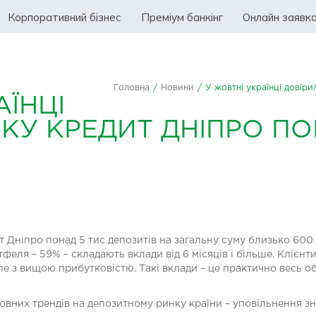
Корпоративний бізнес
Преміум банкінг
Онлайн заявк
Головна
/
Новини
/
У жовтні українці довіри
АЇНЦІ
КУ КРЕДИТ ДНІПРО ПО
т Дніпро понад 5 тис депозитів на загальну суму близько 600
еля – 59% – складають вклади від 6 місяців і більше. Клієн
е з вищою прибутковістю. Такі вклади – це практично весь о
новних трендів на депозитному ринку країни – уповільнення з