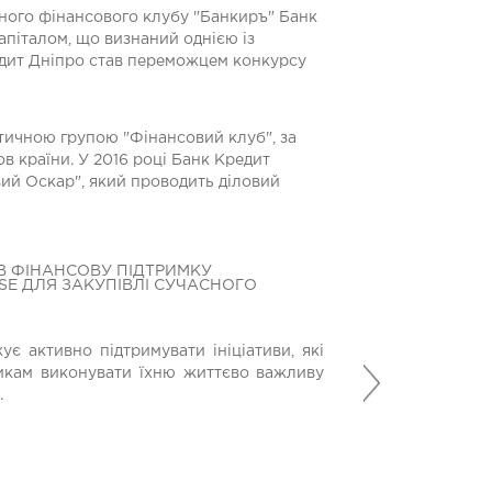
дного фінансового клубу "Банкиръ" Банк
апіталом, що визнаний однією із
едит Дніпро став переможцем конкурсу
ітичною групою "Фінансовий клуб", за
в країни. У 2016 році Банк Кредит
вий Оскар", який проводить діловий
В ФІНАНСОВУ ПІДТРИМКУ
HRD БАНКУ КРЕД
E ДЛЯ ЗАКУПІВЛІ СУЧАСНОГО
2026
Директорка з пер
є активно підтримувати ініціативи, які
до ТОП-50 найкра
Наступний
икам виконувати їхню життєво важливу
сформованому жу
.
13 Липня 2026