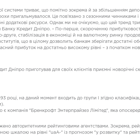
ої системи триває, що помітно зокрема й за збільшенням депо
рохи пригальмувалося. Це пов’язано з сезонними чинниками і 
бні додаткові ресурси. Однак ми не очікуємо, що цей тренд три
 Банку Кредит Дніпро. – По-перше, скороченню прибутковост
о-друге, стабілізація в економіці й на валютному ринку прод
нститутів, що в цілому дозволить банкам зберігати достатні обс
асний прибуток на достатньо високому рівні – з початком нов
дит Дніпро приготував для своїх клієнтів приємні новорічні 
3 році, на даний момент входить до групи I згідно класифікац
).
 є компанія "Бренкрофт Энтерпрайзез Лімітед", яка опосеред
рджено авторитетними рейтинговими агентствами. Зокрема, рейт
ою шкалою на рівні "uaA-" із прогнозом "у розвитку" та рейти