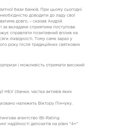
зитної бази банків. При цьому сьогодні
необхідністю доводити до ладу свої
ватиме довго, – сказав Андрій
і за вкладами сприятиме поступове
овжує справляти позитивний вплив на
яги ліквідності. Тому саме зараз у
ого року після традиційних святкових
сюрпризи і можливість отримати високий
ії НБУ (банки, частка активів яких
ковано належить Віктору Пінчуку.
ингове агентство IBI-Rating
нг надійності депозитів на рівні "4+"