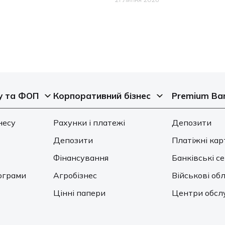
21 Липня 2026
у та ФОП
Корпоративний бізнес
Premium Ba
несу
Рахунки і платежі
Депозити
Депозити
Платіжні кар
Фінансування
Банківські с
ограми
Агробізнес
Військові обл
Цінні папери
Центри обсл