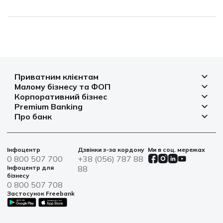
Приватним клієнтам
Малому бізнесу та ФОП
Депозити
Корпоративний бізнес
Рахунок для бізнесу
Кредити
Premium Banking
Рахунки і платежі
Фінансування
Про банк
Платіжні картки
Депозити
Депозити
Депозити
Відділення та банкомати
Платежі
Платіжні картки
Фінансування
Партнерські програми
Курси валют
Іпотека
Банківські сейфи
Інфоцентр
Дзвінки з-за кордону
Ми в соц. мережах
Агробізнес
Овердрафт
Новини
0 800 507 700
+38 (056) 787 88
Страхування
Військові облігації
Цінні папери
Інфоцентр для
88
Фінансова звітність
бізнесу
Центри обслуговування
0 800 507 708
Сталий розвиток
Застосунок Freebank
Інформація для акціонерів та стейкхолдерів
Контакти