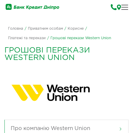
Головна
/
Приватним особам
/
Корисне
/
Платежі та перекази
/
Грошові перекази Western Union
ГРОШОВІ ПЕРЕКАЗИ
WESTERN UNION
Про компанію Western Union