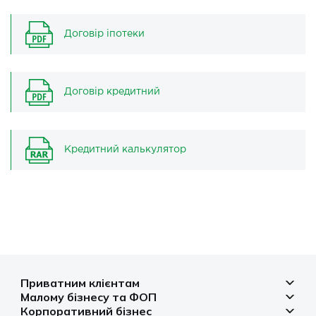
Договір іпотеки
Договір кредитний
Кредитний калькулятор
Приватним клієнтам
Малому бізнесу та ФОП
Депозити
Корпоративний бізнес
Рахунок для бізнесу