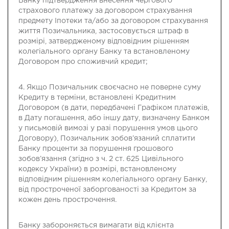
Банку підтвердження внесення чергового
страхового платежу за договором страхування
предмету Іпотеки та/або за договором страхування
життя Позичальника, застосовується штраф в
розмірі, затвердженому відповідним рішенням
колегіального органу Банку та встановленому
Договором про споживчий кредит;
4. Якщо Позичальник своєчасно не поверне суму
Кредиту в терміни, встановлені Кредитним
Договором (в дати, передбачені Графіком платежів,
в Дату погашення, або іншу дату, визначену Банком
у письмовій вимозі у разі порушення умов цього
Договору), Позичальник зобов’язаний сплатити
Банку проценти за порушення грошового
зобов’язання (згідно з ч. 2 ст. 625 Цивільного
кодексу України) в розмірі, встановленому
відповідним рішенням колегіального органу Банку,
від простроченої заборгованості за Кредитом за
кожен день прострочення.
Банку забороняється вимагати від клієнта