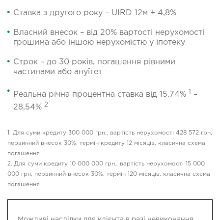
Ставка з другого року – UIRD 12м + 4,8%
Власний внесок – від 20% вартості нерухомості
грошима або іншою нерухомістю у іпотеку
Строк – до 30 років, погашення рівними
частинами або ануїтет
1
Реальна річна процентна ставка від 15.74%
–
2
28,54%
1. Для суми кредиту 300 000 грн., вартість нерухомості 428 572 грн,
первинний внесок 30%, термін кредиту 12 місяців, класична схема
погашення
2. Для суми кредиту 10 000 000 грн., вартість нерухомості 15 000
000 грн, первинний внесок 30%, термін 120 місяців, класична схема
погашення
Можливі наслідки для клієнта в разі невиконання