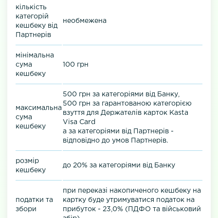
кількість
категорій
необмежена
кешбеку від
Партнерів
мінімальна
сума
100 грн
кешбеку
500 грн за категоріями від Банку,
500 грн за гарантованою категорією
максимальна
взуття для Держателів карток Kasta
сума
Visa Card
кешбеку
а за категоріями від Партнерів -
відповідно до умов Партнерів.
розмір
до 20% за категоріями від Банку
кешбеку
при переказі накопиченого кешбеку на
податки та
картку буде утримуватися податок на
збори
прибуток - 23,0% (ПДФО та військовий