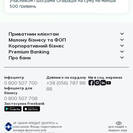
Учасником Програми Операцій на суму не менше
500 гривень
Приватним клієнтам
Малому бізнесу та ФОП
Депозити
Корпоративний бізнес
Рахунок для бізнесу
Кредити
Premium Banking
Рахунки і платежі
Фінансування
Про банк
Платіжні картки
Депозити
Депозити
Депозити
Відділення та банкомати
Платежі
Платіжні картки
Фінансування
Партнерські програми
Курси валют
Іпотека
Банківські сейфи
Інфоцентр
Дзвінки з-за кордону
Ми в соц. мережах
Агробізнес
Овердрафт
Новини
0 800 507 700
+38 (056) 787 88
Страхування
Військові облігації
Цінні папери
Інфоцентр для
88
Фінансова звітність
бізнесу
Центри обслуговування
0 800 507 708
Сталий розвиток
Застосунок Freebank
Інформація для акціонерів та стейкхолдерів
Контакти
АТ «БАНК КРЕДИТ ДНІПРО» є
учасником Фонду гарантування
для людей з
вкладів фізичних осіб
вадами зору