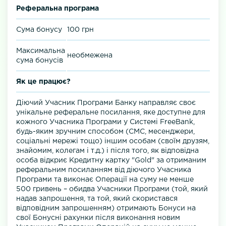
Реферальна програма
Сума бонусу
100 грн
Максимальна
необмежена
сума бонусів
Як це працює?
Діючий Учасник Програми Банку направляє своє
унікальне реферальне посилання, яке доступне для
кожного Учасника Програми у Системі FreeBank,
будь-яким зручним способом (СМС, месенджери,
соціальні мережі тощо) іншим особам (своїм друзям,
знайомим, колегам і т.д.) і після того, як відповідна
особа відкриє Кредитну картку "Gold" за отриманим
реферальним посиланням від діючого Учасника
Програми та виконає Операції на суму не менше
500 гривень – обидва Учасники Програми (той, який
надав запрошення, та той, який скористався
відповідним запрошенням) отримають Бонуси на
свої Бонусні рахунки після виконання новим