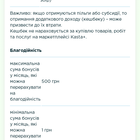
збір)
Важливо: якщо отримуються пільги або субсидії, то
отримання додаткового доходу (кешбеку) – може
призвести до їх втрати.
Кешбек не нараховується за купівлю товарів, робіт
та послуг на маркетплейсі Kasta+.
Благодійність
максимальна
сума бонусів
у місяць, які
можна
500 грн
перерахувати
на
благодійність
мінімальна
сума бонусів
у місяць, які
можна
1 грн
перерахувати