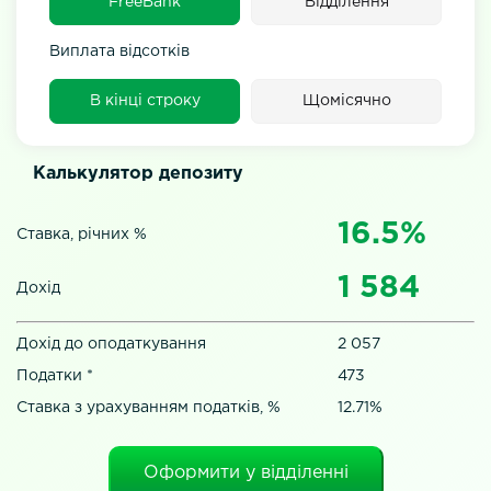
FreeBank
Відділення
Виплата відсотків
В кінці строку
Щомісячно
Калькулятор депозиту
16.5%
Ставка, річних %
1 584
Дохід
Дохід до оподаткування
2 057
Податки *
473
Ставка з урахуванням податків, %
12.71%
Оформити у відділенні