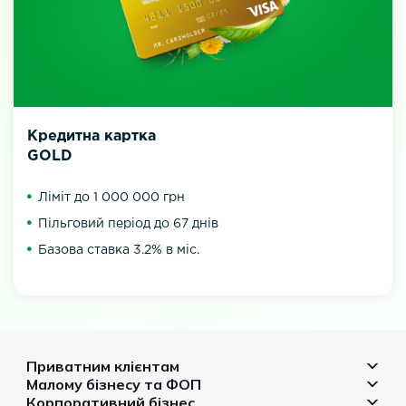
Кредитна картка
GOLD
Ліміт до 1 000 000 грн
Пільговий період до 67 днів
Базова ставка 3.2% в міс.
Приватним клієнтам
Малому бізнесу та ФОП
Депозити
Корпоративний бізнес
Рахунок для бізнесу