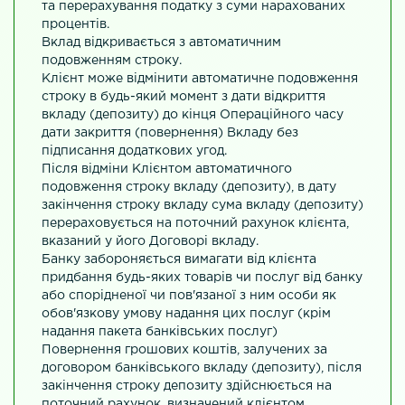
та перерахування податку з суми нарахованих
процентів.
Вклад відкривається з автоматичним
подовженням строку.
Клієнт може відмінити автоматичне подовження
строку в будь-який момент з дати відкриття
вкладу (депозиту) до кінця Операційного часу
дати закриття (повернення) Вкладу без
підписання додаткових угод.
Після відміни Клієнтом автоматичного
подовження строку вкладу (депозиту), в дату
закінчення строку вкладу сума вкладу (депозиту)
перераховується на поточний рахунок клієнта,
вказаний у його Договорі вкладу.
Банку забороняється вимагати від клієнта
придбання будь-яких товарів чи послуг від банку
або спорідненої чи пов'язаної з ним особи як
обов'язкову умову надання цих послуг (крім
надання пакета банківських послуг)
Повернення грошових коштів, залучених за
договором банківського вкладу (депозиту), після
закінчення строку депозиту здійснюється на
поточний рахунок, визначений клієнтом.