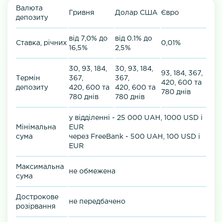
Валюта
Гривня
Долар США
Євро
депозиту
від 7,0% до
від 0.1% до
Cтавка, річних
0,01%
16,5%
2,5%
30, 93, 184,
30, 93, 184,
93, 184, 367,
Термін
367,
367,
420, 600 та
депозиту
420, 600 та
420, 600 та
780 днів
780 днів
780 днів
у відділенні - 25 000 UAH, 1000 USD і
Мінімальна
EUR
сума
через FreeBank - 500 UAH, 100 USD і
EUR
Максимальна
не обмежена
сума
Дострокове
не передбачено
розірвання